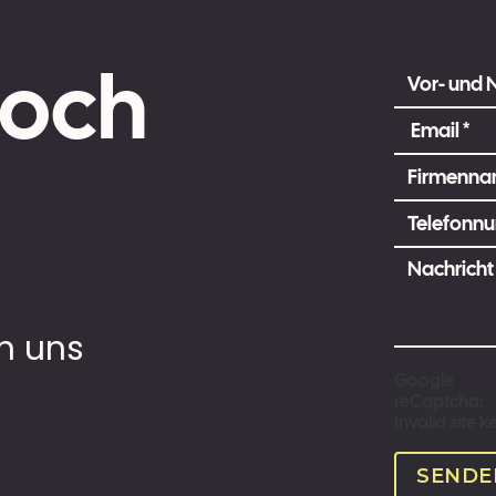
noch
n uns
Google
reCaptcha:
Invalid site k
SENDE